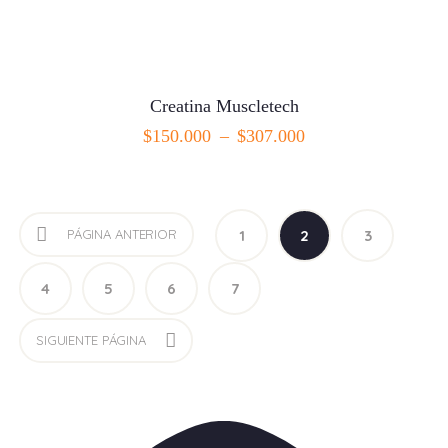
Creatina Muscletech
$
150.000
–
$
307.000
SELECCIONAR OPCIONES
PÁGINA ANTERIOR
1
2
3
4
5
6
7
SIGUIENTE PÁGINA