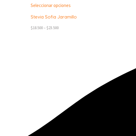
Seleccionar opciones
Stevia Sofia Jaramillo
$
18.500
–
$
23.500