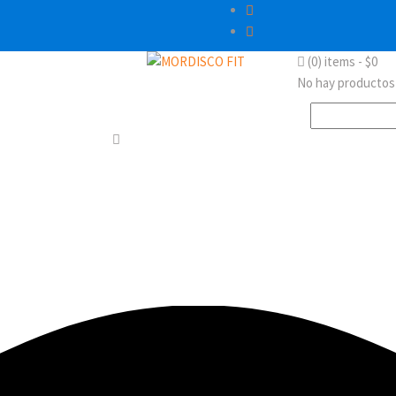
(0)
items -
$
0
No hay productos e
Buscar: