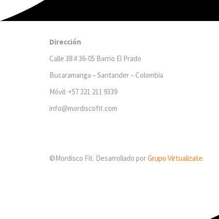
Dirección
Calle 38 # 36-05 Barrio El Prado
Bucaramanga – Santander – Colombia
Móvil: +57 321 211 9339
info@mordiscofit.com
©Mordisco Fit. Desarrollado por
Grupo Virtualizate.