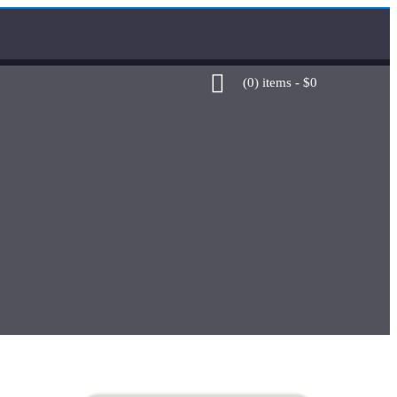
(0)
items -
$
0