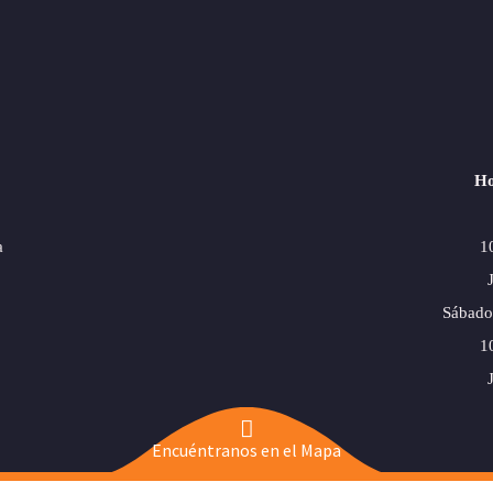
Ho
a
1
Sábado
1
Encuéntranos en el Mapa