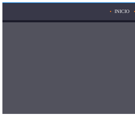
INICIO
+57 321 211 9339
info@mordiscofit.com