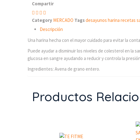
Compartir
Why
Not
Category
MERCADO
Tags
desayunos
harina
recetas
s
cantidad
Descripción
Una harina hecha con el mayor cuidado para evitar la conta
Puede ayudar a disminuir los niveles de colesterol en la s
glucosa en sangre ayudando a reducir y controla la presión 
Ingredientes: Avena de grano entero.
Productos Relaci