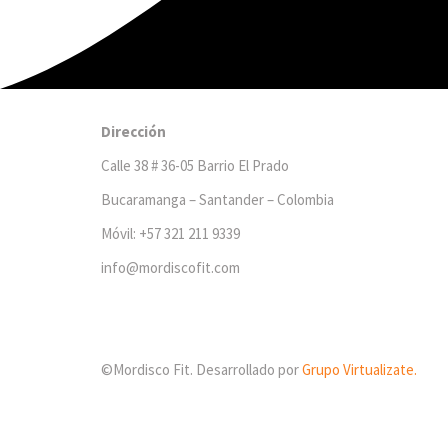
Dirección
Calle 38 # 36-05 Barrio El Prado
Bucaramanga – Santander – Colombia
Móvil: +57 321 211 9339
info@mordiscofit.com
©Mordisco Fit. Desarrollado por
Grupo Virtualizate.