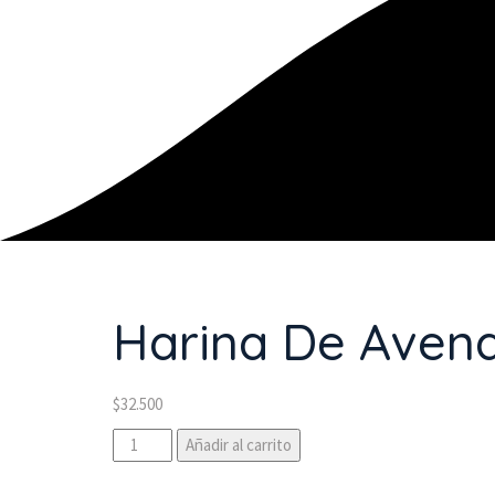
Harina De Aven
$
32.500
Harina
Añadir al carrito
De
Avena