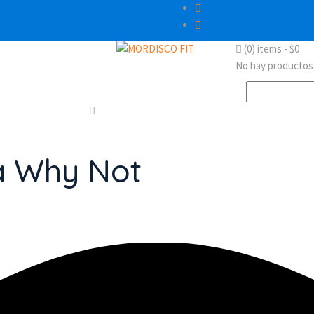
(0)
items -
$
0
No hay productos e
Buscar:
a Why Not